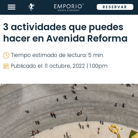
RESERVAR
ENG
3 actividades que puedes
hacer en Avenida Reforma
Tiempo estimado de lectura: 5 min.
Destinos
Publicado el: 11 octubre, 2022 | 1:00pm
Promociones
Habitaciones
Restaurantes
&
Bares
Eventos
Tour