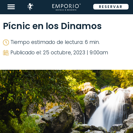
RESERVAR
ENG
Pícnic en los Dinamos
Tiempo estimado de lectura: 6 min.
Publicado el: 25 octubre, 2023 | 9:00am
Destinos
Promociones
Habitaciones
Restaurantes
&
Bares
Eventos
Tour