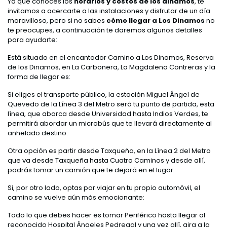
Ya que conoces
los
horarios y costos de los dinamos
, te
invitamos a acercarte a las instalaciones y disfrutar de un día
maravilloso, pero si no sabes
cómo llegar a Los Dinamos
no
te preocupes, a continuación te daremos algunos detalles
para ayudarte:
Está situado en el encantador Camino a Los Dinamos, Reserva
de los Dinamos, en La Carbonera, La Magdalena Contreras y la
forma de llegar es:
Si eliges el transporte público, la estación Miguel Ángel de
Quevedo de la Línea 3 del Metro será tu punto de partida, esta
línea, que abarca desde Universidad hasta Indios Verdes, te
permitirá abordar un microbús que te llevará directamente al
anhelado destino.
Otra opción es partir desde Taxqueña, en la Línea 2 del Metro
que va desde Taxqueña hasta Cuatro Caminos y desde allí,
podrás tomar un camión que te dejará en el lugar.
Si, por otro lado, optas por viajar en tu propio automóvil, el
camino se vuelve aún más emocionante:
Todo lo que debes hacer es tomar Periférico hasta llegar al
reconocido Hospital Ángeles Pedregal y una vez allí, gira a la