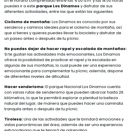
En el horario comprendido entre las 6:00 a.m. y las 18:00 horas
puedes ir a este
parque Los Dinamos
y disfrutar de sus
diferentes actividades, entre las que están las siguientes:
Ciclismo de montaña:
Los Dinamos es conocido por sus
senderos y caminos ideales para el ciclismo de montaña, así
que si tienes y quieres puedes llevar tu bicicleta y disfrutar de
un paseo antes o después de tu pícnic.
No puedes dejar de hacer rapel y escalada de montañas:
Si te gustan las actividades más emocionantes, Los Dinamos
ofrece la posibilidad de practicar el rapel y la escalada en
algunas de sus montañas, lo cual puede ser una experiencia
emocionante para complementar tu pícnic; además, dispone
de diferentes niveles de dificultad.
Hacer senderismo:
El parque Nacional Los Dinamos cuenta
con varias rutas de senderismo que pueden abarcar hasta 26
kilómetros, lo que te permitirá explorar a plenitud la belleza
natural del lugar, de manera que puedes hacer una caminata
tranquila antes o después de tu pícnic.
Tirolesa:
Una de las actividades que te brindará emociones y
vistas panorámicas del área, además de ser una experiencia
extraordinaria que te llenará de adrenalina.