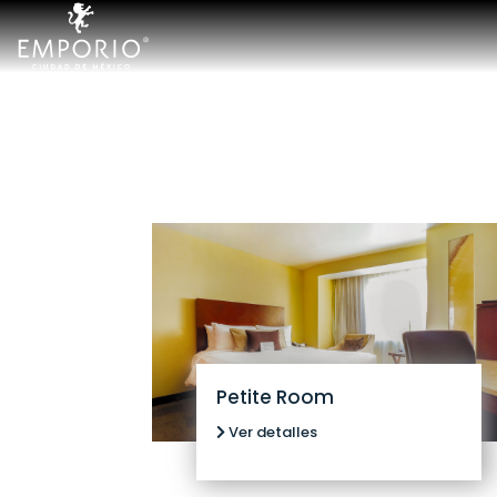
Hoteles
Emporio
Acapulco
Cancún
Ixtapa
Mazatlán
Veracruz
Petite Room
Zacatecas
Ver detalles
Samba