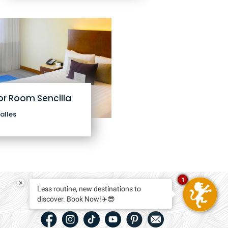
or Room Sencilla
alles
1
×
Less routine, new destinations to
COMPARTE TU EXPERIENCIA EN
REDES SOCIALES
discover. Book Now!✈️😎