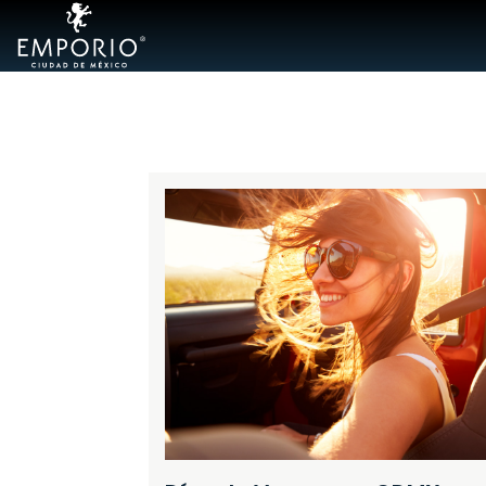
Hoteles
Emporio
Acapulco
Cancún
Ixtapa
Mazatlán
Veracruz
Zacatecas
Samba