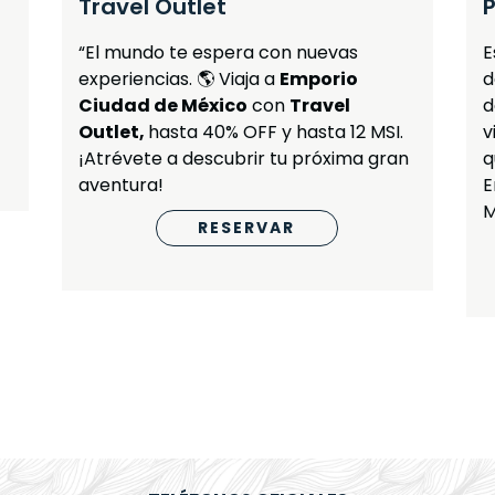
Travel Outlet
“El mundo te espera con nuevas
E
experiencias. 🌎 Viaja a
Emporio
d
Ciudad de México
con
Travel
d
Outlet,
hasta 40% OFF y hasta 12 MSI.
v
¡Atrévete a descubrir tu próxima gran
q
aventura!
E
M
RESERVAR